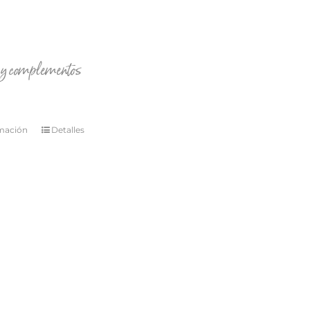
s y complementos
mación
Detalles