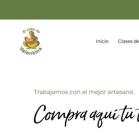
Saltar
al
contenido
Inicio
Clases de
Trabajamos con el mejor artesano
Compra aquí tu 