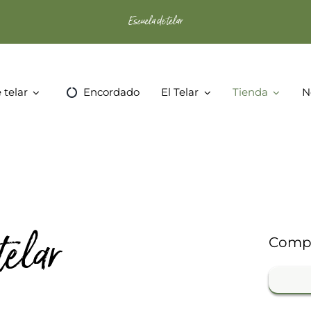
Escuela de telar
 telar
Encordado
El Telar
Tienda
N
telar
Compr