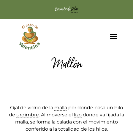
Saltar
Escuela de
telar
al
contenido
Toggle
Navigat
Inicio
Mallón
Clases de telar
Encordado
Ojal de vidrio de la
malla
por donde pasa un hilo
El Telar
de
urdimbre
. Al moverse el
lizo
donde va fijada la
malla
, se forma la
calada
con el movimiento
conferido a la totalidad de los hilos.
Tienda