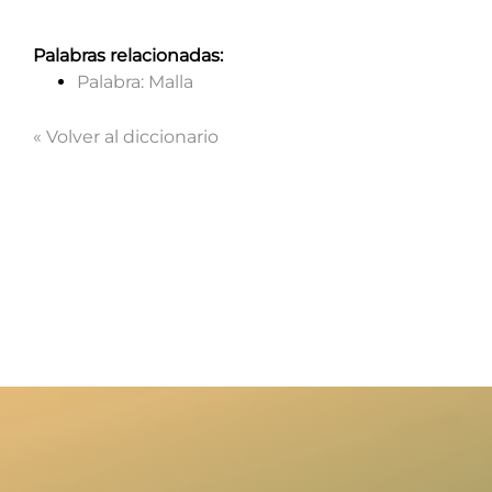
Palabras relacionadas:
Noticias
Palabra: Malla
« Volver al diccionario
Quién soy
Mawoo
Contacto