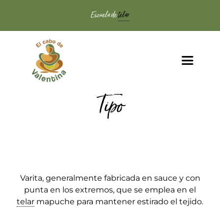
Saltar
Escuela de
telar
al
contenido
Toggle
Navigat
Inicio
Tipo
Clases de telar
Encordado
Varita, generalmente fabricada en sauce y con
El Telar
punta en los extremos, que se emplea en el
telar
mapuche para mantener estirado el tejido.
Tienda