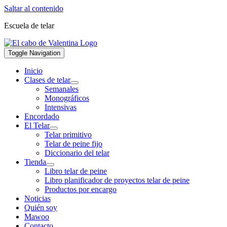
Saltar al contenido
Escuela de telar
Toggle Navigation
Inicio
Clases de telar
Semanales
Monográficos
Intensivas
Encordado
El Telar
Telar primitivo
Telar de peine fijo
Diccionario del telar
Tienda
Libro telar de peine
Libro planificador de proyectos telar de peine
Productos por encargo
Noticias
Quién soy
Mawoo
Contacto